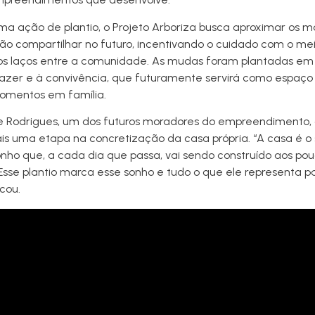
ma ação de plantio, o Projeto Arboriza busca aproximar os m
rão compartilhar no futuro, incentivando o cuidado com o me
os laços entre a comunidade. As mudas foram plantadas e
lazer e à convivência, que futuramente servirá como espaço
omentos em família.
e Rodrigues, um dos futuros moradores do empreendimento, a 
is uma etapa na concretização da casa própria. “A casa é o
nho que, a cada dia que passa, vai sendo construído aos po
 Esse plantio marca esse sonho e tudo o que ele representa p
acou.