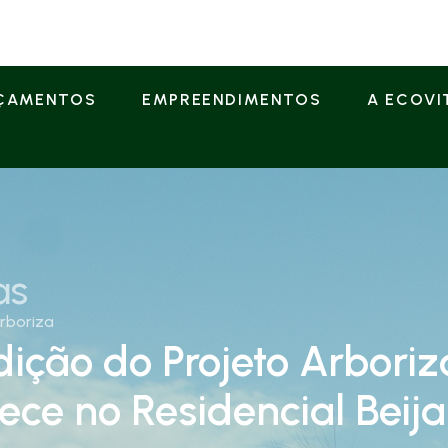
ÇAMENTOS
EMPREENDIMENTOS
A ECOVI
as
Arboriza
dição do Projeto Arboriz
ece no Residencial Beija