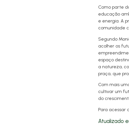
Como parte da
educação ambi
e energia. A p
comunidade com
Segundo Moniel
acolher os fut
empreendiment
espaço destina
a natureza, c
praça, que pr
Com mais uma 
cultivar um fu
do cresciment
Para acessar 
Atualizado 