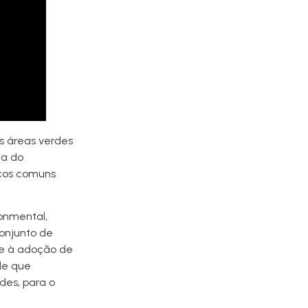
as áreas verdes
ia do
aços comuns
ronmental,
conjunto de
 e à adoção de
 de que
des, para o