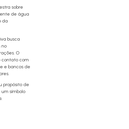
estra sobre
iente de água
o da
tiva busca
s no
rações. O
 o contato com
ue e bancos de
ores.
u propósito de
m um símbolo
a.