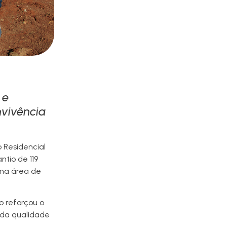
 e
nvivência
 Residencial
ntio de 119
uma área de
 reforçou o
 da qualidade