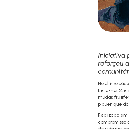
Iniciativa
reforçou 
comunitár
No último sába
Beija-Flor 2, 
mudas frutífe
piquenique d
Realizado em 
compromisso d
de vida nos e