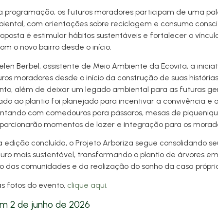
 programação, os futuros moradores participam de uma pal
ental, com orientações sobre reciclagem e consumo consc
roposta é estimular hábitos sustentáveis e fortalecer o víncul
 o novo bairro desde o início.
en Berbel, assistente de Meio Ambiente da Ecovita, a inicia
uros moradores desde o início da construção de suas história
o, além de deixar um legado ambiental para as futuras ge
do ao plantio foi planejado para incentivar a convivência e
ontando com comedouros para pássaros, mesas de piqueniq
oporcionarão momentos de lazer e integração para os morad
edição concluída, o Projeto Arboriza segue consolidando se
turo mais sustentável, transformando o plantio de árvores e
o das comunidades e da realização do sonho da casa própri
as fotos do evento,
clique aqui
.
em
2 de junho de 2026