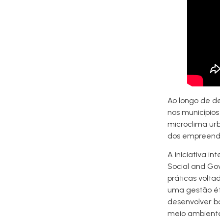
Ao longo de de
nos município
microclima ur
dos empreend
A iniciativa in
Social and Gov
práticas volta
uma gestão éti
desenvolver ba
meio ambiente