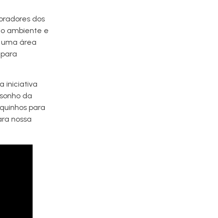
oradores dos
io ambiente e
m uma área
 para
iniciativa
 sonho da
uquinhos para
ara nossa