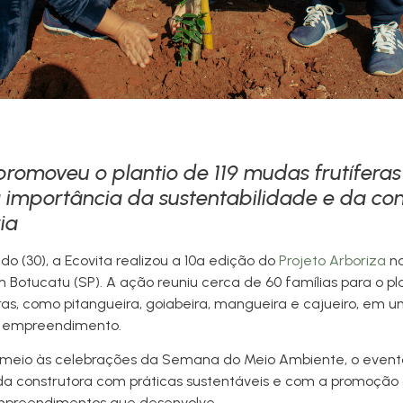
 promoveu o plantio de 119 mudas frutíferas
a importância da sustentabilidade e da co
ia
do (30), a Ecovita realizou a 10ª edição do
Projeto Arboriza
no
em Botucatu (SP). A ação reuniu cerca de 60 famílias para o pla
ras, como pitangueira, goiabeira, mangueira e cajueiro, em 
o empreendimento.
meio às celebrações da Semana do Meio Ambiente, o evento
a construtora com práticas sustentáveis e com a promoção
mpreendimentos que desenvolve.