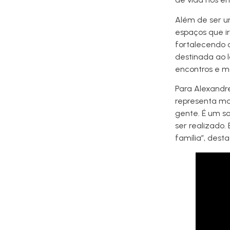
Além de ser u
espaços que i
fortalecendo 
destinada ao 
encontros e m
Para Alexandr
representa ma
gente. É um so
ser realizado.
família”, dest