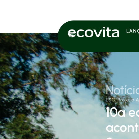
LAN
Notíci
ESG
,
Projeto 
10ª e
acont