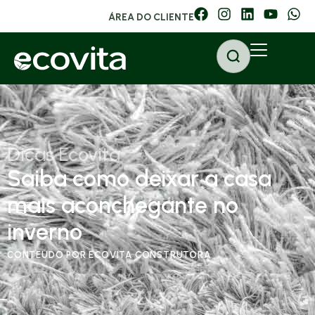
ÁREA DO CLIENTE
Dicas Ecovita
Saiba como deixar a casa
mais aconchegante no
inverno
CONTEÚDO POR ECOVITA CONSTRUTORA