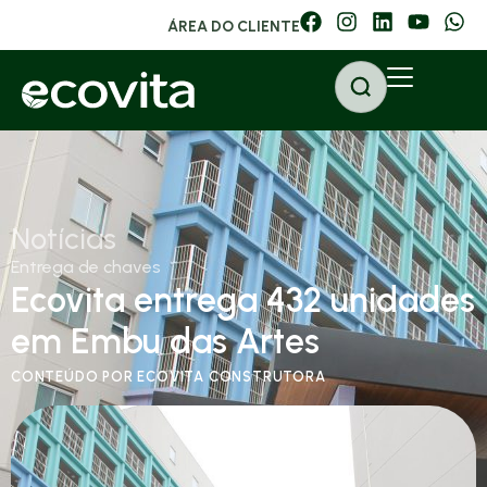
ÁREA DO CLIENTE
Notícias
Entrega de chaves
Ecovita entrega 432 unidades
em Embu das Artes
CONTEÚDO POR ECOVITA CONSTRUTORA