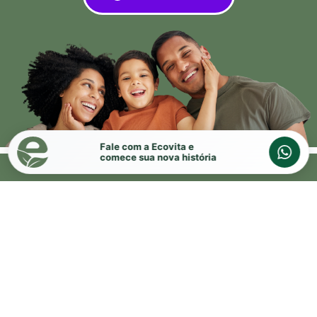
Fale com a Ecovita e
comece sua nova história
PLANTAS
Vamos construir
o
seu sonho
juntos
PLANTA 44,08M²